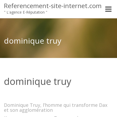
Referencement-site-internet.com
Toggle
" L'agence E-Réputation "
naviga
dominique truy
dominique truy
Dominique Truy, l’homme qui transforme Dax
et son agglomération